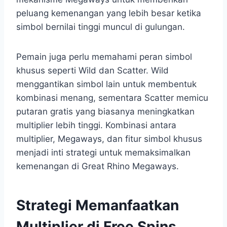
peluang kemenangan yang lebih besar ketika
simbol bernilai tinggi muncul di gulungan.
Pemain juga perlu memahami peran simbol
khusus seperti Wild dan Scatter. Wild
menggantikan simbol lain untuk membentuk
kombinasi menang, sementara Scatter memicu
putaran gratis yang biasanya meningkatkan
multiplier lebih tinggi. Kombinasi antara
multiplier, Megaways, dan fitur simbol khusus
menjadi inti strategi untuk memaksimalkan
kemenangan di Great Rhino Megaways.
Strategi Memanfaatkan
Multiplier di Free Spins