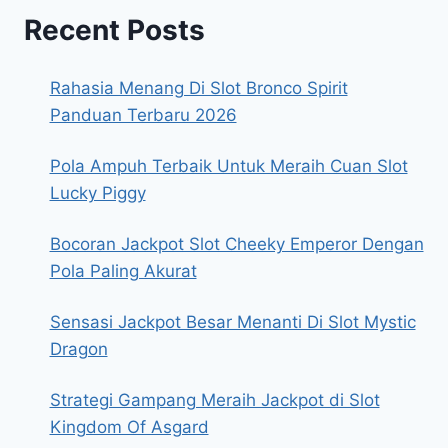
Recent Posts
Rahasia Menang Di Slot Bronco Spirit
Panduan Terbaru 2026
Pola Ampuh Terbaik Untuk Meraih Cuan Slot
Lucky Piggy
Bocoran Jackpot Slot Cheeky Emperor Dengan
Pola Paling Akurat
Sensasi Jackpot Besar Menanti Di Slot Mystic
Dragon
Strategi Gampang Meraih Jackpot di Slot
Kingdom Of Asgard