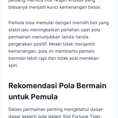
peluang memicu fitur respin khusus yang
biasanya menjadi kunci kemenangan besar.
Pemula bisa memulai dengan memilih bet yang
stabil lalu meningkatkan perlahan saat pola
permainan menunjukkan tanda-tanda
pergerakan positif. Meski tidak menjamin
kemenangan, pola ini membantu pemain
bermain lebih rapi dan tidak asal menekan
spin.
Rekomendasi Pola Bermain
untuk Pemula
Dalam permainan penting mengetahui dasar-
dasar seperti pola dalam Slot Fortune Tiger.