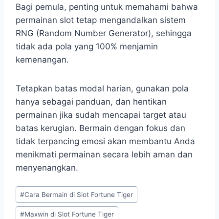
Bagi pemula, penting untuk memahami bahwa
permainan slot tetap mengandalkan sistem
RNG (Random Number Generator), sehingga
tidak ada pola yang 100% menjamin
kemenangan.
Tetapkan batas modal harian, gunakan pola
hanya sebagai panduan, dan hentikan
permainan jika sudah mencapai target atau
batas kerugian. Bermain dengan fokus dan
tidak terpancing emosi akan membantu Anda
menikmati permainan secara lebih aman dan
menyenangkan.
Post
#
Cara Bermain di Slot Fortune Tiger
Tags:
#
Maxwin di Slot Fortune Tiger