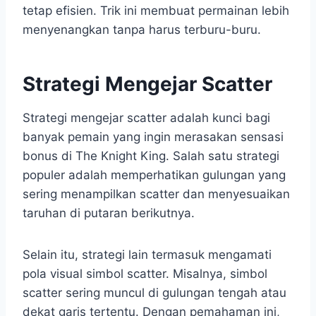
tetap efisien. Trik ini membuat permainan lebih
menyenangkan tanpa harus terburu-buru.
Strategi Mengejar Scatter
Strategi mengejar scatter adalah kunci bagi
banyak pemain yang ingin merasakan sensasi
bonus di The Knight King. Salah satu strategi
populer adalah memperhatikan gulungan yang
sering menampilkan scatter dan menyesuaikan
taruhan di putaran berikutnya.
Selain itu, strategi lain termasuk mengamati
pola visual simbol scatter. Misalnya, simbol
scatter sering muncul di gulungan tengah atau
dekat garis tertentu. Dengan pemahaman ini,