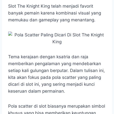
h
a
e
e
k
i
h
a
c
s
l
y
n
a
Slot The Knight King telah menjadi favorit
t
e
s
e
p
e
r
banyak pemain karena kombinasi visual yang
s
b
e
g
e
e
memukau dan gameplay yang menantang.
A
o
n
r
p
o
g
a
p
k
e
m
r
Tema kerajaan dengan ksatria dan raja
memberikan pengalaman yang mendebarkan
setiap kali gulungan berputar. Dalam tulisan ini,
kita akan fokus pada pola scatter yang paling
dicari di slot ini, yang sering menjadi kunci
keseruan dalam permainan.
Pola scatter di slot biasanya merupakan simbol
khusus yang bisa memberikan keuntungan