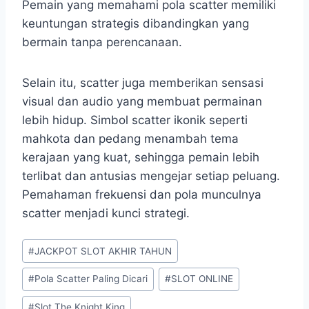
Pemain yang memahami pola scatter memiliki
keuntungan strategis dibandingkan yang
bermain tanpa perencanaan.
Selain itu, scatter juga memberikan sensasi
visual dan audio yang membuat permainan
lebih hidup. Simbol scatter ikonik seperti
mahkota dan pedang menambah tema
kerajaan yang kuat, sehingga pemain lebih
terlibat dan antusias mengejar setiap peluang.
Pemahaman frekuensi dan pola munculnya
scatter menjadi kunci strategi.
Post
#
JACKPOT SLOT AKHIR TAHUN
Tags:
#
Pola Scatter Paling Dicari
#
SLOT ONLINE
#
Slot The Knight King