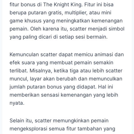
fitur bonus di The Knight King. Fitur ini bisa
berupa putaran gratis, multiplier, atau mini
game khusus yang meningkatkan kemenangan
pemain. Oleh karena itu, scatter menjadi simbol
yang paling dicari di setiap sesi bermain.
Kemunculan scatter dapat memicu animasi dan
efek suara yang membuat pemain semakin
terlibat. Misalnya, ketika tiga atau lebih scatter
muncul, layar akan berubah dan memunculkan
jumlah putaran bonus yang didapat. Hal ini
memberikan sensasi kemenangan yang lebih
nyata.
Selain itu, scatter memungkinkan pemain
mengeksplorasi semua fitur tambahan yang