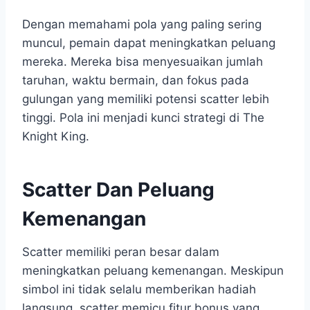
Dengan memahami pola yang paling sering
muncul, pemain dapat meningkatkan peluang
mereka. Mereka bisa menyesuaikan jumlah
taruhan, waktu bermain, dan fokus pada
gulungan yang memiliki potensi scatter lebih
tinggi. Pola ini menjadi kunci strategi di The
Knight King.
Scatter Dan Peluang
Kemenangan
Scatter memiliki peran besar dalam
meningkatkan peluang kemenangan. Meskipun
simbol ini tidak selalu memberikan hadiah
langsung, scatter memicu fitur bonus yang