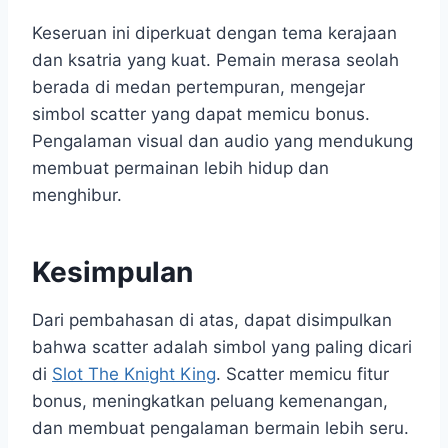
Keseruan ini diperkuat dengan tema kerajaan
dan ksatria yang kuat. Pemain merasa seolah
berada di medan pertempuran, mengejar
simbol scatter yang dapat memicu bonus.
Pengalaman visual dan audio yang mendukung
membuat permainan lebih hidup dan
menghibur.
Kesimpulan
Dari pembahasan di atas, dapat disimpulkan
bahwa scatter adalah simbol yang paling dicari
di
Slot The Knight King
. Scatter memicu fitur
bonus, meningkatkan peluang kemenangan,
dan membuat pengalaman bermain lebih seru.