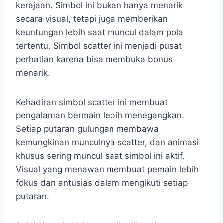
kerajaan. Simbol ini bukan hanya menarik
secara visual, tetapi juga memberikan
keuntungan lebih saat muncul dalam pola
tertentu. Simbol scatter ini menjadi pusat
perhatian karena bisa membuka bonus
menarik.
Kehadiran simbol scatter ini membuat
pengalaman bermain lebih menegangkan.
Setiap putaran gulungan membawa
kemungkinan munculnya scatter, dan animasi
khusus sering muncul saat simbol ini aktif.
Visual yang menawan membuat pemain lebih
fokus dan antusias dalam mengikuti setiap
putaran.