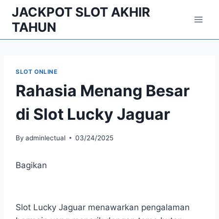
Skip
JACKPOT SLOT AKHIR
to
TAHUN
content
SLOT ONLINE
Rahasia Menang Besar
di Slot Lucky Jaguar
By
adminlectual
03/24/2025
Bagikan
Slot Lucky Jaguar menawarkan pengalaman