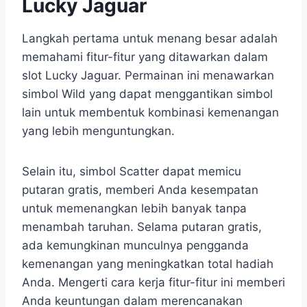
Lucky Jaguar
Langkah pertama untuk menang besar adalah
memahami fitur-fitur yang ditawarkan dalam
slot Lucky Jaguar. Permainan ini menawarkan
simbol Wild yang dapat menggantikan simbol
lain untuk membentuk kombinasi kemenangan
yang lebih menguntungkan.
Selain itu, simbol Scatter dapat memicu
putaran gratis, memberi Anda kesempatan
untuk memenangkan lebih banyak tanpa
menambah taruhan. Selama putaran gratis,
ada kemungkinan munculnya pengganda
kemenangan yang meningkatkan total hadiah
Anda. Mengerti cara kerja fitur-fitur ini memberi
Anda keuntungan dalam merencanakan