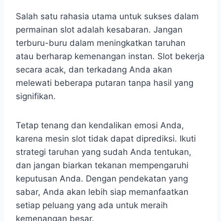
Salah satu rahasia utama untuk sukses dalam
permainan slot adalah kesabaran. Jangan
terburu-buru dalam meningkatkan taruhan
atau berharap kemenangan instan. Slot bekerja
secara acak, dan terkadang Anda akan
melewati beberapa putaran tanpa hasil yang
signifikan.
Tetap tenang dan kendalikan emosi Anda,
karena mesin slot tidak dapat diprediksi. Ikuti
strategi taruhan yang sudah Anda tentukan,
dan jangan biarkan tekanan mempengaruhi
keputusan Anda. Dengan pendekatan yang
sabar, Anda akan lebih siap memanfaatkan
setiap peluang yang ada untuk meraih
kemenangan besar.