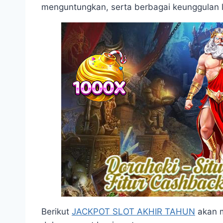
menguntungkan, serta berbagai keunggulan l
Berikut
JACKPOT SLOT AKHIR TAHUN
akan m