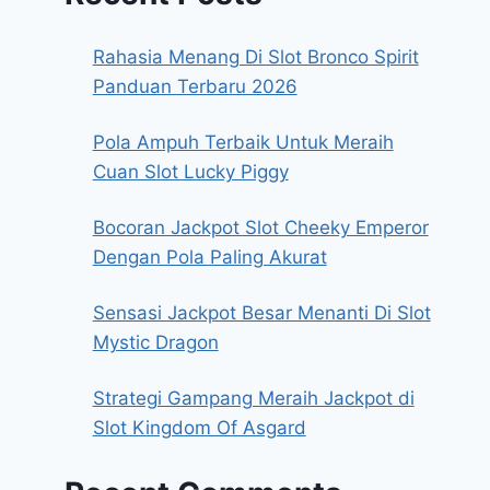
Rahasia Menang Di Slot Bronco Spirit
Panduan Terbaru 2026
Pola Ampuh Terbaik Untuk Meraih
Cuan Slot Lucky Piggy
Bocoran Jackpot Slot Cheeky Emperor
Dengan Pola Paling Akurat
Sensasi Jackpot Besar Menanti Di Slot
Mystic Dragon
Strategi Gampang Meraih Jackpot di
Slot Kingdom Of Asgard