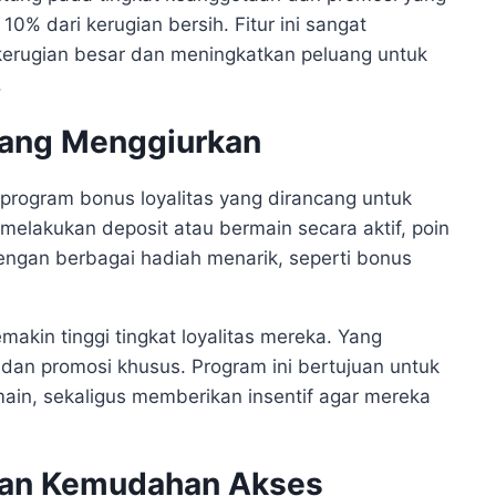
% dari kerugian bersih. Fitur ini sangat
erugian besar dan meningkatkan peluang untuk
.
yang Menggiurkan
program bonus loyalitas yang dirancang untuk
melakukan deposit atau bermain secara aktif, poin
dengan berbagai hadiah menarik, seperti bonus
akin tinggi tingkat loyalitas mereka. Yang
dan promosi khusus. Program ini bertujuan untuk
ain, sekaligus memberikan insentif agar mereka
dan Kemudahan Akses