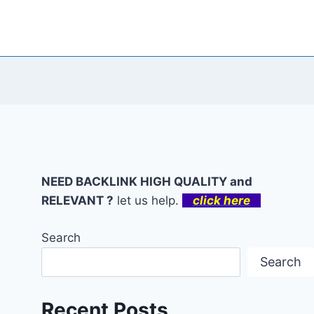
NEED BACKLINK HIGH QUALITY and
RELEVANT ?
let us help.
click here
Search
Search
Recent Posts