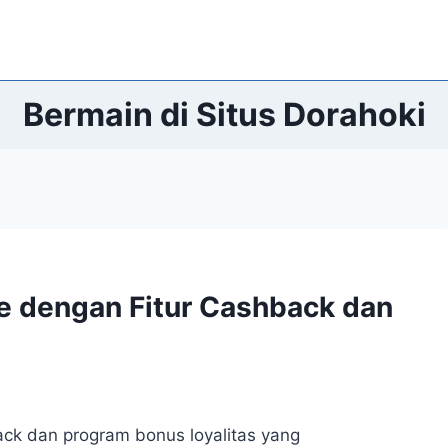
Bermain di Situs Dorahoki
ne dengan Fitur Cashback dan
back dan program bonus loyalitas yang