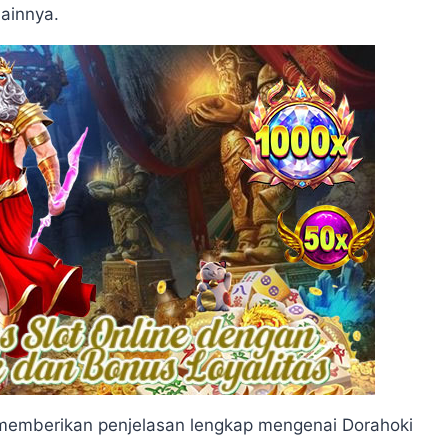
ainnya.
emberikan penjelasan lengkap mengenai Dorahoki