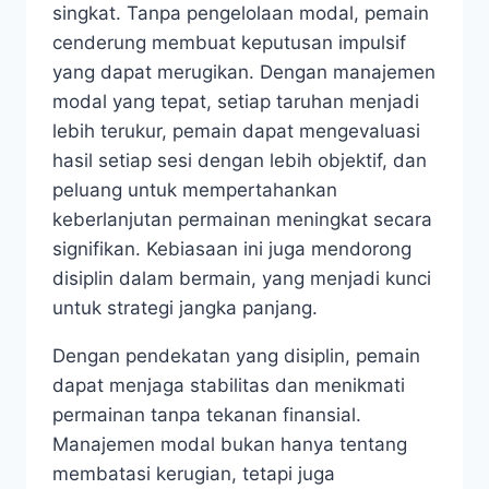
singkat. Tanpa pengelolaan modal, pemain
cenderung membuat keputusan impulsif
yang dapat merugikan. Dengan manajemen
modal yang tepat, setiap taruhan menjadi
lebih terukur, pemain dapat mengevaluasi
hasil setiap sesi dengan lebih objektif, dan
peluang untuk mempertahankan
keberlanjutan permainan meningkat secara
signifikan. Kebiasaan ini juga mendorong
disiplin dalam bermain, yang menjadi kunci
untuk strategi jangka panjang.
Dengan pendekatan yang disiplin, pemain
dapat menjaga stabilitas dan menikmati
permainan tanpa tekanan finansial.
Manajemen modal bukan hanya tentang
membatasi kerugian, tetapi juga