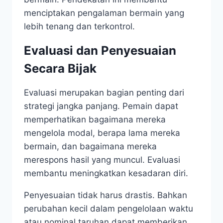
menciptakan pengalaman bermain yang
lebih tenang dan terkontrol.
Evaluasi dan Penyesuaian
Secara Bijak
Evaluasi merupakan bagian penting dari
strategi jangka panjang. Pemain dapat
memperhatikan bagaimana mereka
mengelola modal, berapa lama mereka
bermain, dan bagaimana mereka
merespons hasil yang muncul. Evaluasi
membantu meningkatkan kesadaran diri.
Penyesuaian tidak harus drastis. Bahkan
perubahan kecil dalam pengelolaan waktu
atau nominal taruhan dapat memberikan