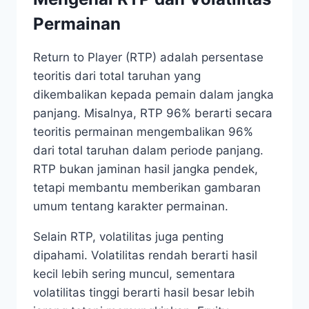
Permainan
Return to Player (RTP) adalah persentase
teoritis dari total taruhan yang
dikembalikan kepada pemain dalam jangka
panjang. Misalnya, RTP 96% berarti secara
teoritis permainan mengembalikan 96%
dari total taruhan dalam periode panjang.
RTP bukan jaminan hasil jangka pendek,
tetapi membantu memberikan gambaran
umum tentang karakter permainan.
Selain RTP, volatilitas juga penting
dipahami. Volatilitas rendah berarti hasil
kecil lebih sering muncul, sementara
volatilitas tinggi berarti hasil besar lebih