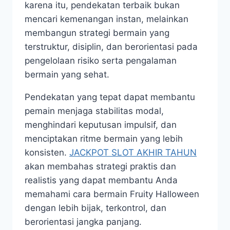
karena itu, pendekatan terbaik bukan
mencari kemenangan instan, melainkan
membangun strategi bermain yang
terstruktur, disiplin, dan berorientasi pada
pengelolaan risiko serta pengalaman
bermain yang sehat.
Pendekatan yang tepat dapat membantu
pemain menjaga stabilitas modal,
menghindari keputusan impulsif, dan
menciptakan ritme bermain yang lebih
konsisten.
JACKPOT SLOT AKHIR TAHUN
akan membahas strategi praktis dan
realistis yang dapat membantu Anda
memahami cara bermain Fruity Halloween
dengan lebih bijak, terkontrol, dan
berorientasi jangka panjang.