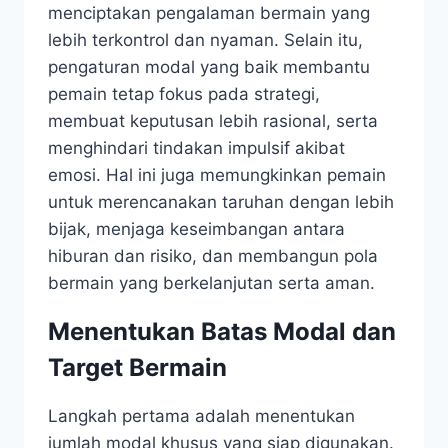
menciptakan pengalaman bermain yang
lebih terkontrol dan nyaman. Selain itu,
pengaturan modal yang baik membantu
pemain tetap fokus pada strategi,
membuat keputusan lebih rasional, serta
menghindari tindakan impulsif akibat
emosi. Hal ini juga memungkinkan pemain
untuk merencanakan taruhan dengan lebih
bijak, menjaga keseimbangan antara
hiburan dan risiko, dan membangun pola
bermain yang berkelanjutan serta aman.
Menentukan Batas Modal dan
Target Bermain
Langkah pertama adalah menentukan
jumlah modal khusus yang siap digunakan.