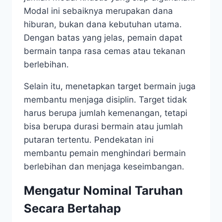
Modal ini sebaiknya merupakan dana
hiburan, bukan dana kebutuhan utama.
Dengan batas yang jelas, pemain dapat
bermain tanpa rasa cemas atau tekanan
berlebihan.
Selain itu, menetapkan target bermain juga
membantu menjaga disiplin. Target tidak
harus berupa jumlah kemenangan, tetapi
bisa berupa durasi bermain atau jumlah
putaran tertentu. Pendekatan ini
membantu pemain menghindari bermain
berlebihan dan menjaga keseimbangan.
Mengatur Nominal Taruhan
Secara Bertahap