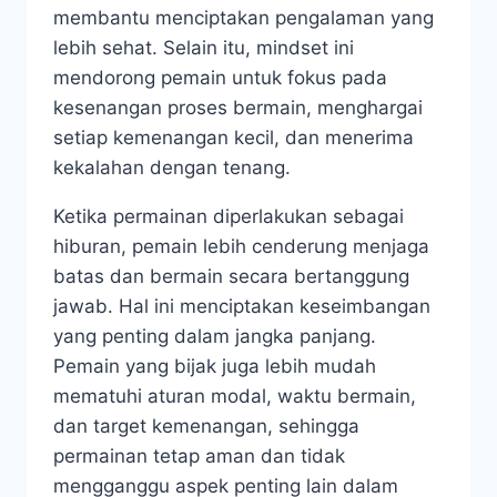
membantu menciptakan pengalaman yang
lebih sehat. Selain itu, mindset ini
mendorong pemain untuk fokus pada
kesenangan proses bermain, menghargai
setiap kemenangan kecil, dan menerima
kekalahan dengan tenang.
Ketika permainan diperlakukan sebagai
hiburan, pemain lebih cenderung menjaga
batas dan bermain secara bertanggung
jawab. Hal ini menciptakan keseimbangan
yang penting dalam jangka panjang.
Pemain yang bijak juga lebih mudah
mematuhi aturan modal, waktu bermain,
dan target kemenangan, sehingga
permainan tetap aman dan tidak
mengganggu aspek penting lain dalam