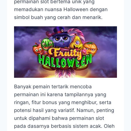
permainan slot bertema unik yang
memadukan nuansa Halloween dengan
simbol buah yang cerah dan menarik.
Banyak pemain tertarik mencoba
permainan ini karena tampilannya yang
ringan, fitur bonus yang menghibur, serta
potensi hasil yang variatif. Namun, penting
untuk dipahami bahwa permainan slot
pada dasarnya berbasis sistem acak. Oleh