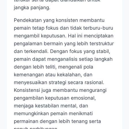
jangka panjang.
Pendekatan yang konsisten membantu
pemain tetap fokus dan tidak terburu-buru
mengambil keputusan. Hal ini menciptakan
pengalaman bermain yang lebih terstruktur
dan terkendali. Dengan fokus yang stabil,
pemain dapat menganalisis setiap langkah
dengan lebih teliti, mengenali pola
kemenangan atau kekalahan, dan
menyesuaikan strategi secara rasional.
Konsistensi juga membantu mengurangi
pengambilan keputusan emosional,
menjaga kestabilan mental, dan
memungkinkan pemain menikmati
permainan dengan lebih tenang serta