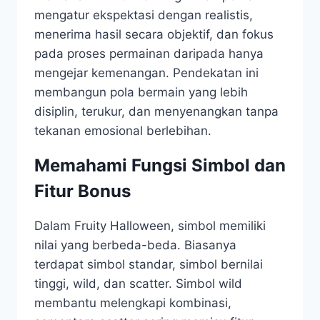
mengatur ekspektasi dengan realistis,
menerima hasil secara objektif, dan fokus
pada proses permainan daripada hanya
mengejar kemenangan. Pendekatan ini
membangun pola bermain yang lebih
disiplin, terukur, dan menyenangkan tanpa
tekanan emosional berlebihan.
Memahami Fungsi Simbol dan
Fitur Bonus
Dalam Fruity Halloween, simbol memiliki
nilai yang berbeda-beda. Biasanya
terdapat simbol standar, simbol bernilai
tinggi, wild, dan scatter. Simbol wild
membantu melengkapi kombinasi,