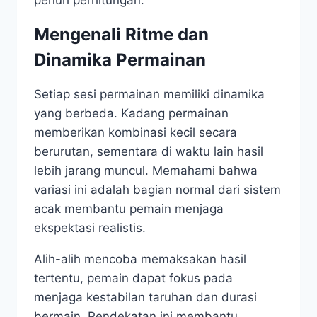
penuh perhitungan.
Mengenali Ritme dan
Dinamika Permainan
Setiap sesi permainan memiliki dinamika
yang berbeda. Kadang permainan
memberikan kombinasi kecil secara
berurutan, sementara di waktu lain hasil
lebih jarang muncul. Memahami bahwa
variasi ini adalah bagian normal dari sistem
acak membantu pemain menjaga
ekspektasi realistis.
Alih-alih mencoba memaksakan hasil
tertentu, pemain dapat fokus pada
menjaga kestabilan taruhan dan durasi
bermain. Pendekatan ini membantu