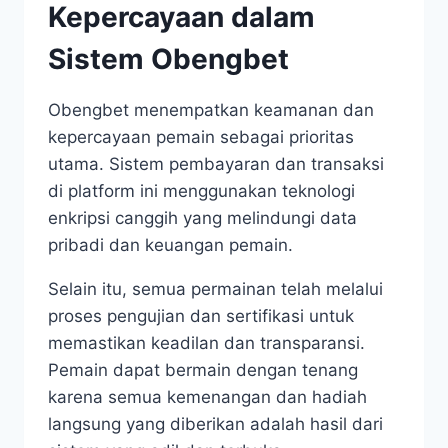
Kepercayaan dalam
Sistem Obengbet
Obengbet menempatkan keamanan dan
kepercayaan pemain sebagai prioritas
utama. Sistem pembayaran dan transaksi
di platform ini menggunakan teknologi
enkripsi canggih yang melindungi data
pribadi dan keuangan pemain.
Selain itu, semua permainan telah melalui
proses pengujian dan sertifikasi untuk
memastikan keadilan dan transparansi.
Pemain dapat bermain dengan tenang
karena semua kemenangan dan hadiah
langsung yang diberikan adalah hasil dari