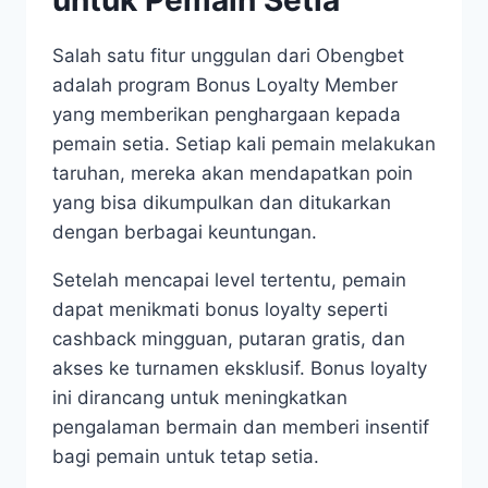
Salah satu fitur unggulan dari Obengbet
adalah program Bonus Loyalty Member
yang memberikan penghargaan kepada
pemain setia. Setiap kali pemain melakukan
taruhan, mereka akan mendapatkan poin
yang bisa dikumpulkan dan ditukarkan
dengan berbagai keuntungan.
Setelah mencapai level tertentu, pemain
dapat menikmati bonus loyalty seperti
cashback mingguan, putaran gratis, dan
akses ke turnamen eksklusif. Bonus loyalty
ini dirancang untuk meningkatkan
pengalaman bermain dan memberi insentif
bagi pemain untuk tetap setia.