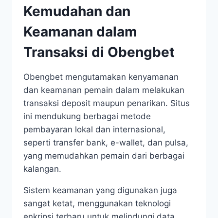
Kemudahan dan
Keamanan dalam
Transaksi di Obengbet
Obengbet mengutamakan kenyamanan
dan keamanan pemain dalam melakukan
transaksi deposit maupun penarikan. Situs
ini mendukung berbagai metode
pembayaran lokal dan internasional,
seperti transfer bank, e-wallet, dan pulsa,
yang memudahkan pemain dari berbagai
kalangan.
Sistem keamanan yang digunakan juga
sangat ketat, menggunakan teknologi
enkripsi terbaru untuk melindungi data