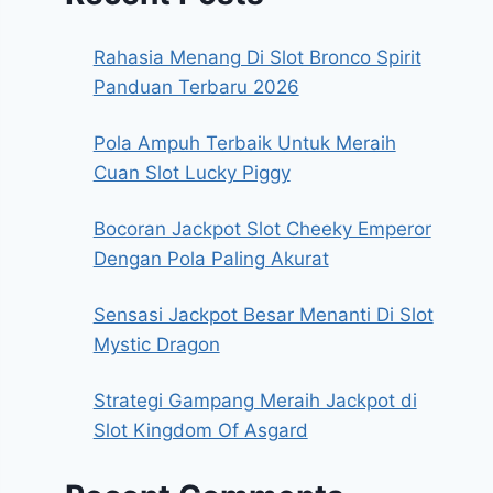
Rahasia Menang Di Slot Bronco Spirit
Panduan Terbaru 2026
Pola Ampuh Terbaik Untuk Meraih
Cuan Slot Lucky Piggy
Bocoran Jackpot Slot Cheeky Emperor
Dengan Pola Paling Akurat
Sensasi Jackpot Besar Menanti Di Slot
Mystic Dragon
Strategi Gampang Meraih Jackpot di
Slot Kingdom Of Asgard