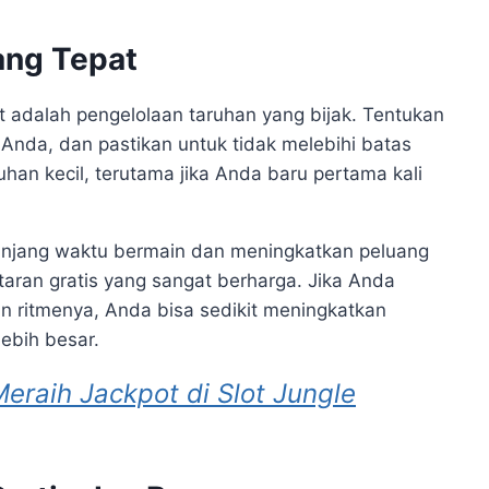
ang Tepat
t adalah pengelolaan taruhan yang bijak. Tentukan
Anda, dan pastikan untuk tidak melebihi batas
han kecil, terutama jika Anda baru pertama kali
anjang waktu bermain dan meningkatkan peluang
aran gratis yang sangat berharga. Jika Anda
ritmenya, Anda bisa sedikit meningkatkan
ebih besar.
eraih Jackpot di Slot Jungle