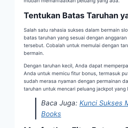
mudah memanfaatkan peluang yang ada.
Tentukan Batas Taruhan y
Salah satu rahasia sukses dalam bermain slo
batas taruhan yang sesuai dengan anggaran 
tersebut. Cobalah untuk memulai dengan taru
bermain.
Dengan taruhan kecil, Anda dapat memperp
Anda untuk memicu fitur bonus, termasuk put
sudah merasa nyaman dengan permainan dan 
taruhan untuk mencari peluang jackpot yang l
Baca Juga:
Kunci Sukses M
Books