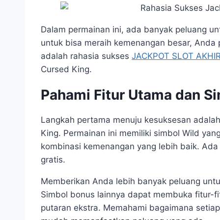
Dalam permainan ini, ada banyak peluang un
untuk bisa meraih kemenangan besar, Anda p
adalah rahasia sukses
JACKPOT SLOT AKHI
Cursed King.
Pahami Fitur Utama dan S
Langkah pertama menuju kesuksesan adalah 
King. Permainan ini memiliki simbol Wild ya
kombinasi kemenangan yang lebih baik. Ada 
gratis.
Memberikan Anda lebih banyak peluang untu
Simbol bonus lainnya dapat membuka fitur-
putaran ekstra. Memahami bagaimana setiap