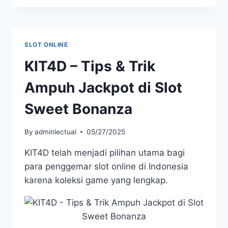
SLOT ONLINE
KIT4D – Tips & Trik
Ampuh Jackpot di Slot
Sweet Bonanza
By
adminlectual
05/27/2025
KIT4D telah menjadi pilihan utama bagi
para penggemar slot online di Indonesia
karena koleksi game yang lengkap.