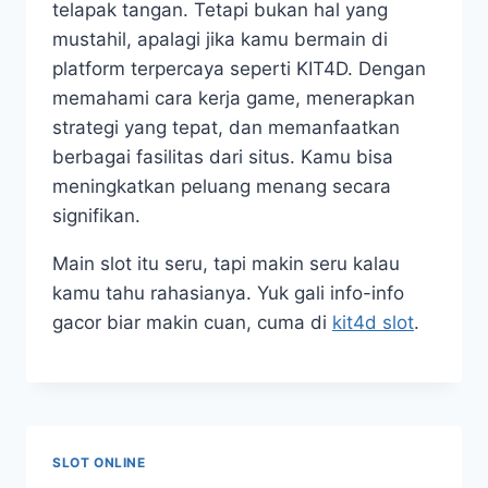
telapak tangan. Tetapi bukan hal yang
mustahil, apalagi jika kamu bermain di
platform terpercaya seperti KIT4D. Dengan
memahami cara kerja game, menerapkan
strategi yang tepat, dan memanfaatkan
berbagai fasilitas dari situs. Kamu bisa
meningkatkan peluang menang secara
signifikan.
Main slot itu seru, tapi makin seru kalau
kamu tahu rahasianya. Yuk gali info-info
gacor biar makin cuan, cuma di
kit4d slot
.
SLOT ONLINE