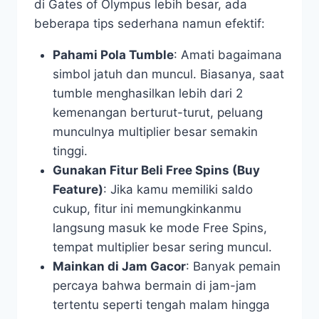
di Gates of Olympus lebih besar, ada
beberapa tips sederhana namun efektif:
Pahami Pola Tumble
: Amati bagaimana
simbol jatuh dan muncul. Biasanya, saat
tumble menghasilkan lebih dari 2
kemenangan berturut-turut, peluang
munculnya multiplier besar semakin
tinggi.
Gunakan Fitur Beli Free Spins (Buy
Feature)
: Jika kamu memiliki saldo
cukup, fitur ini memungkinkanmu
langsung masuk ke mode Free Spins,
tempat multiplier besar sering muncul.
Mainkan di Jam Gacor
: Banyak pemain
percaya bahwa bermain di jam-jam
tertentu seperti tengah malam hingga