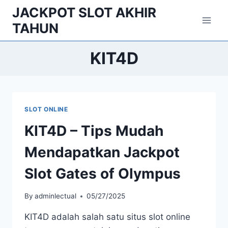
Skip
JACKPOT SLOT AKHIR
to
TAHUN
content
KIT4D
SLOT ONLINE
KIT4D – Tips Mudah
Mendapatkan Jackpot
Slot Gates of Olympus
By
adminlectual
05/27/2025
KIT4D adalah salah satu situs slot online