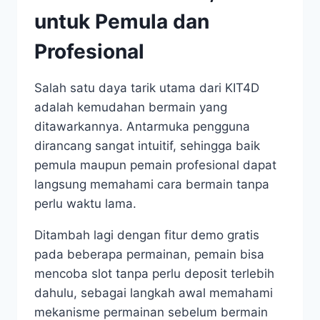
untuk Pemula dan
Profesional
Salah satu daya tarik utama dari KIT4D
adalah kemudahan bermain yang
ditawarkannya. Antarmuka pengguna
dirancang sangat intuitif, sehingga baik
pemula maupun pemain profesional dapat
langsung memahami cara bermain tanpa
perlu waktu lama.
Ditambah lagi dengan fitur demo gratis
pada beberapa permainan, pemain bisa
mencoba slot tanpa perlu deposit terlebih
dahulu, sebagai langkah awal memahami
mekanisme permainan sebelum bermain