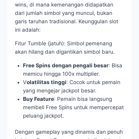
wins, di mana kemenangan didapatkan
dari jumlah simbol yang muncul, bukan
garis taruhan tradisional. Keunggulan slot
ini adalah:
Fitur Tumble (jatuh): Simbol pemenang
akan hilang dan digantikan simbol baru.
Free Spins dengan pengali besar
: Bisa
memicu hingga 100x multiplier.
V
olatilitas tinggi
: Cocok untuk pemain
yang mengejar jackpot besar.
Buy Feature
: Pemain bisa langsung
membeli Free Spins untuk mempercepat
peluang jackpot.
Dengan gameplay yang dinamis dan penuh