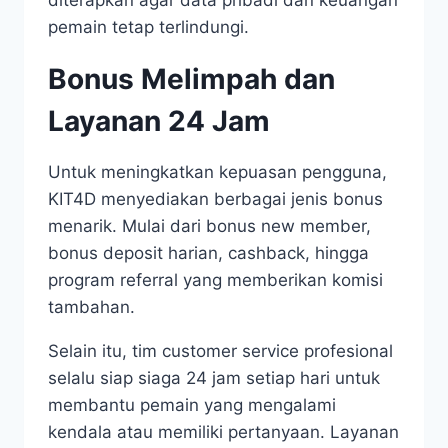
pemain tetap terlindungi.
Bonus Melimpah dan
Layanan 24 Jam
Untuk meningkatkan kepuasan pengguna,
KIT4D menyediakan berbagai jenis bonus
menarik. Mulai dari bonus new member,
bonus deposit harian, cashback, hingga
program referral yang memberikan komisi
tambahan.
Selain itu, tim customer service profesional
selalu siap siaga 24 jam setiap hari untuk
membantu pemain yang mengalami
kendala atau memiliki pertanyaan. Layanan