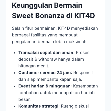
Keunggulan Bermain
Sweet Bonanza di KIT4D
Selain fitur permainan, KIT4D menyediakan
berbagai fasilitas yang membuat
pengalaman bermain lebih maksimal:
Transaksi cepat dan aman
: Proses
deposit & withdraw hanya dalam
hitungan menit.
Customer service 24 jam
: Responsif
dan siap membantu kapan saja.
Event harian & mingguan
: Kesempatan
tambahan untuk mendapatkan hadiah
besar.
Komunitas strategi
: Ruang diskusi