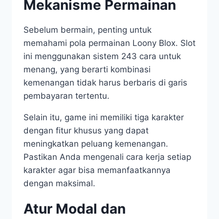
Mekanisme Permainan
Sebelum bermain, penting untuk
memahami pola permainan Loony Blox. Slot
ini menggunakan sistem 243 cara untuk
menang, yang berarti kombinasi
kemenangan tidak harus berbaris di garis
pembayaran tertentu.
Selain itu, game ini memiliki tiga karakter
dengan fitur khusus yang dapat
meningkatkan peluang kemenangan.
Pastikan Anda mengenali cara kerja setiap
karakter agar bisa memanfaatkannya
dengan maksimal.
Atur Modal dan