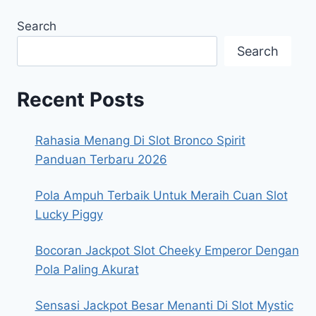
Search
Search
Recent Posts
Rahasia Menang Di Slot Bronco Spirit
Panduan Terbaru 2026
Pola Ampuh Terbaik Untuk Meraih Cuan Slot
Lucky Piggy
Bocoran Jackpot Slot Cheeky Emperor Dengan
Pola Paling Akurat
Sensasi Jackpot Besar Menanti Di Slot Mystic