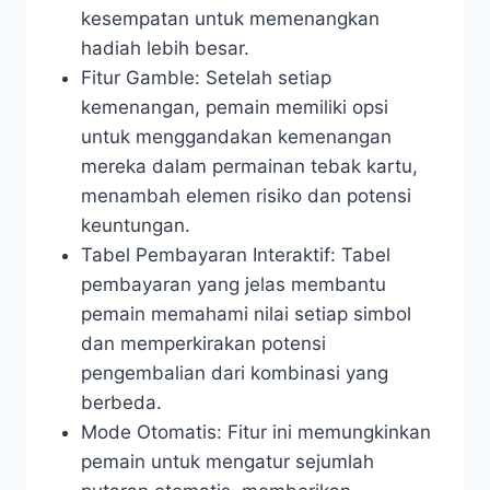
kesempatan untuk memenangkan
hadiah lebih besar.
Fitur Gamble: Setelah setiap
kemenangan, pemain memiliki opsi
untuk menggandakan kemenangan
mereka dalam permainan tebak kartu,
menambah elemen risiko dan potensi
keuntungan.
Tabel Pembayaran Interaktif: Tabel
pembayaran yang jelas membantu
pemain memahami nilai setiap simbol
dan memperkirakan potensi
pengembalian dari kombinasi yang
berbeda.
Mode Otomatis: Fitur ini memungkinkan
pemain untuk mengatur sejumlah