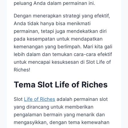
peluang Anda dalam permainan ini.
Dengan menerapkan strategi yang efektif,
Anda tidak hanya bisa menikmati
permainan, tetapi juga mendekatkan diri
pada kesempatan untuk mendapatkan
kemenangan yang berlimpah. Mari kita gali
lebih dalam dan temukan cara-cara efektif
untuk mencapai kesuksesan di Slot Life of
Riches!
Tema Slot Life of Riches
Slot
Life of Riches
adalah permainan slot
yang dirancang untuk memberikan
pengalaman bermain yang menarik dan
mengasyikkan, dengan tema kemewahan