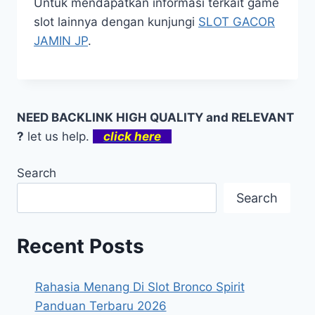
Untuk mendapatkan informasi terkait game
slot lainnya dengan kunjungi
SLOT GACOR
JAMIN JP
.
NEED BACKLINK HIGH QUALITY and RELEVANT
?
let us help.
click here
Search
Search
Recent Posts
Rahasia Menang Di Slot Bronco Spirit
Panduan Terbaru 2026