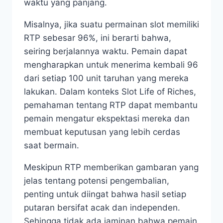
waktu yang panjang.
Misalnya, jika suatu permainan slot memiliki
RTP sebesar 96%, ini berarti bahwa,
seiring berjalannya waktu. Pemain dapat
mengharapkan untuk menerima kembali 96
dari setiap 100 unit taruhan yang mereka
lakukan. Dalam konteks Slot Life of Riches,
pemahaman tentang RTP dapat membantu
pemain mengatur ekspektasi mereka dan
membuat keputusan yang lebih cerdas
saat bermain.
Meskipun RTP memberikan gambaran yang
jelas tentang potensi pengembalian,
penting untuk diingat bahwa hasil setiap
putaran bersifat acak dan independen.
Sehingga tidak ada jaminan bahwa pemain