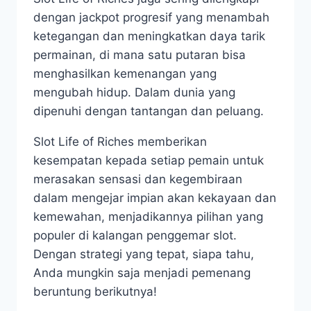
dengan jackpot progresif yang menambah
ketegangan dan meningkatkan daya tarik
permainan, di mana satu putaran bisa
menghasilkan kemenangan yang
mengubah hidup. Dalam dunia yang
dipenuhi dengan tantangan dan peluang.
Slot Life of Riches memberikan
kesempatan kepada setiap pemain untuk
merasakan sensasi dan kegembiraan
dalam mengejar impian akan kekayaan dan
kemewahan, menjadikannya pilihan yang
populer di kalangan penggemar slot.
Dengan strategi yang tepat, siapa tahu,
Anda mungkin saja menjadi pemenang
beruntung berikutnya!