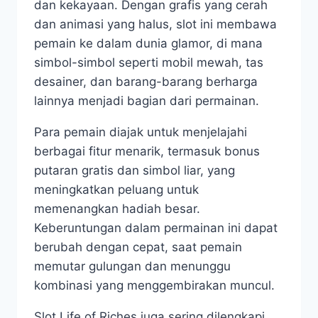
dan kekayaan. Dengan grafis yang cerah
dan animasi yang halus, slot ini membawa
pemain ke dalam dunia glamor, di mana
simbol-simbol seperti mobil mewah, tas
desainer, dan barang-barang berharga
lainnya menjadi bagian dari permainan.
Para pemain diajak untuk menjelajahi
berbagai fitur menarik, termasuk bonus
putaran gratis dan simbol liar, yang
meningkatkan peluang untuk
memenangkan hadiah besar.
Keberuntungan dalam permainan ini dapat
berubah dengan cepat, saat pemain
memutar gulungan dan menunggu
kombinasi yang menggembirakan muncul.
Slot Life of Riches juga sering dilengkapi