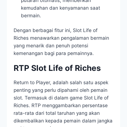
putaran otomatis, memberikan
kemudahan dan kenyamanan saat
bermain.
Dengan berbagai fitur ini, Slot Life of
Riches menawarkan pengalaman bermain
yang menarik dan penuh potensi
kemenangan bagi para pemainnya.
RTP Slot Life of Riches
Return to Player, adalah salah satu aspek
penting yang perlu dipahami oleh pemain
slot. Termasuk di dalam game Slot Life of
Riches. RTP menggambarkan persentase
rata-rata dari total taruhan yang akan
dikembalikan kepada pemain dalam jangka