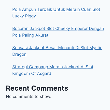
Pola Ampuh Terbaik Untuk Meraih Cuan Slot
Lucky Piggy
Bocoran Jackpot Slot Cheeky Emperor Dengan
Pola Paling Akurat
Sensasi Jackpot Besar Menanti Di Slot Mystic
Dragon
Strategi Gampang Meraih Jackpot di Slot
Kingdom Of Asgard
Recent Comments
No comments to show.