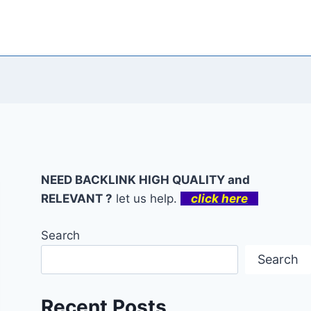
NEED BACKLINK HIGH QUALITY and
RELEVANT ?
let us help.
click here
Search
Search
Recent Posts