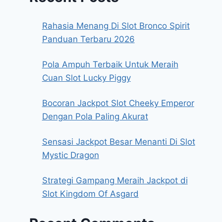
Rahasia Menang Di Slot Bronco Spirit
Panduan Terbaru 2026
Pola Ampuh Terbaik Untuk Meraih
Cuan Slot Lucky Piggy
Bocoran Jackpot Slot Cheeky Emperor
Dengan Pola Paling Akurat
Sensasi Jackpot Besar Menanti Di Slot
Mystic Dragon
Strategi Gampang Meraih Jackpot di
Slot Kingdom Of Asgard