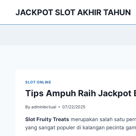
Skip
JACKPOT SLOT AKHIR TAHUN
to
content
SLOT ONLINE
Tips Ampuh Raih Jackpot Be
By
adminlectual
07/22/2025
Slot Fruity Treats
merupakan salah satu perm
yang sangat populer di kalangan pecinta gam