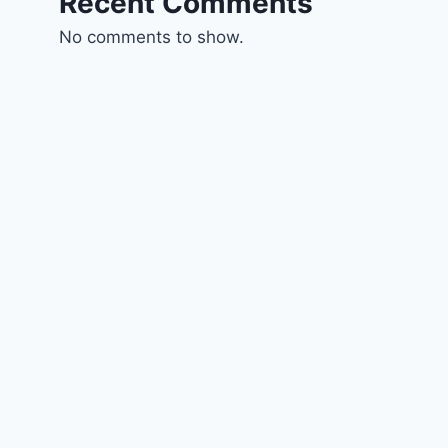
Recent Comments
No comments to show.