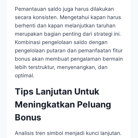
Pemantauan saldo juga harus dilakukan
secara konsisten. Mengetahui kapan harus
berhenti dan kapan melanjutkan taruhan
merupakan bagian penting dari strategi ini.
Kombinasi pengelolaan saldo dengan
pengelolaan putaran dan pemanfaatan fitur
bonus akan membuat pengalaman bermain
lebih terstruktur, menyenangkan, dan
optimal.
Tips Lanjutan Untuk
Meningkatkan Peluang
Bonus
Analisis tren simbol menjadi kunci lanjutan.