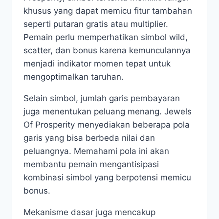
khusus yang dapat memicu fitur tambahan
seperti putaran gratis atau multiplier.
Pemain perlu memperhatikan simbol wild,
scatter, dan bonus karena kemunculannya
menjadi indikator momen tepat untuk
mengoptimalkan taruhan.
Selain simbol, jumlah garis pembayaran
juga menentukan peluang menang. Jewels
Of Prosperity menyediakan beberapa pola
garis yang bisa berbeda nilai dan
peluangnya. Memahami pola ini akan
membantu pemain mengantisipasi
kombinasi simbol yang berpotensi memicu
bonus.
Mekanisme dasar juga mencakup