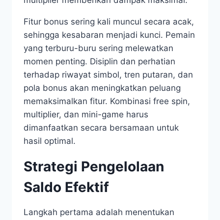
multiplier memberikan dampak maksimal.
Fitur bonus sering kali muncul secara acak,
sehingga kesabaran menjadi kunci. Pemain
yang terburu-buru sering melewatkan
momen penting. Disiplin dan perhatian
terhadap riwayat simbol, tren putaran, dan
pola bonus akan meningkatkan peluang
memaksimalkan fitur. Kombinasi free spin,
multiplier, dan mini-game harus
dimanfaatkan secara bersamaan untuk
hasil optimal.
Strategi Pengelolaan
Saldo Efektif
Langkah pertama adalah menentukan