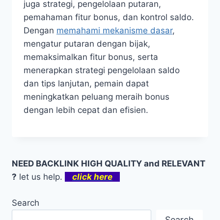
juga strategi, pengelolaan putaran,
pemahaman fitur bonus, dan kontrol saldo.
Dengan
memahami mekanisme dasar
,
mengatur putaran dengan bijak,
memaksimalkan fitur bonus, serta
menerapkan strategi pengelolaan saldo
dan tips lanjutan, pemain dapat
meningkatkan peluang meraih bonus
dengan lebih cepat dan efisien.
NEED BACKLINK HIGH QUALITY and RELEVANT
?
let us help.
click here
Search
Search