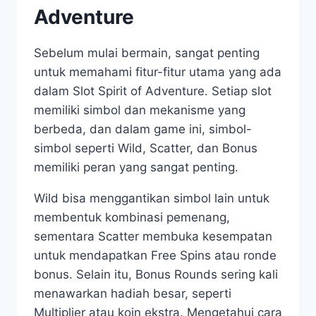
Adventure
Sebelum mulai bermain, sangat penting
untuk memahami fitur-fitur utama yang ada
dalam Slot Spirit of Adventure. Setiap slot
memiliki simbol dan mekanisme yang
berbeda, dan dalam game ini, simbol-
simbol seperti Wild, Scatter, dan Bonus
memiliki peran yang sangat penting.
Wild bisa menggantikan simbol lain untuk
membentuk kombinasi pemenang,
sementara Scatter membuka kesempatan
untuk mendapatkan Free Spins atau ronde
bonus. Selain itu, Bonus Rounds sering kali
menawarkan hadiah besar, seperti
Multiplier atau koin ekstra. Mengetahui cara