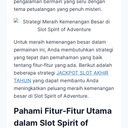
pengalaman bermain yang seru dengan
tema petualangan yang penuh misteri.
Untuk meraih kemenangan besar dalam
permainan ini, Anda membutuhkan strategi
yang tepat dan pemahaman yang baik
tentang fitur-fitur yang ada. Berikut adalah
beberapa strategi
JACKPOT SLOT AKHIR
TAHUN
yang dapat membantu Anda
meningkatkan peluang meraih kemenangan
besar di Slot Spirit of Adventure.
Pahami Fitur-Fitur Utama
dalam Slot Spirit of