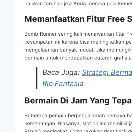
naikkan taruhan jika Anda merasa pola keme
Memanfaatkan Fitur Free 
Bomb Runner sering kali menawarkan fitur F
kesempatan ini karena bisa meningkatkan pe
mengeluarkan banyak modal. Jika memungkink
bermain untuk mendapatkan putaran gratis 
Baca Juga:
Strategi Berma
Rio Fantasia
Bermain Di Jam Yang Tepa
Beberapa pemain berpengalaman percaya b
kemenangan. Biasanya, slot online memiliki j
Player) meningkat. Coba lakukan riset kecil