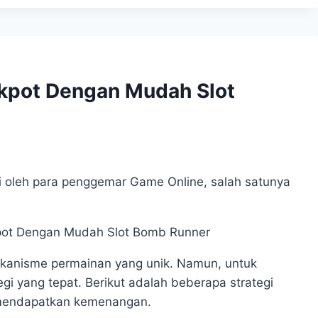
kpot Dengan Mudah Slot
i oleh para penggemar Game Online, salah satunya
ekanisme permainan yang unik. Namun, untuk
gi yang tepat. Berikut adalah beberapa strategi
 mendapatkan kemenangan.