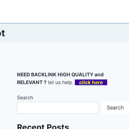
t
NEED BACKLINK HIGH QUALITY and
RELEVANT ?
let us help.
click here
Search
Search
Recent Posts