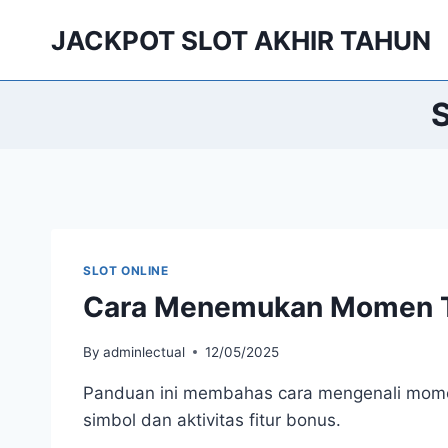
Skip
JACKPOT SLOT AKHIR TAHUN
to
content
SLOT ONLINE
Cara Menemukan Momen T
By
adminlectual
12/05/2025
Panduan ini membahas cara mengenali mome
simbol dan aktivitas fitur bonus.