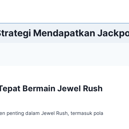
Strategi Mendapatkan Jackpo
epat Bermain Jewel Rush
n penting dalam Jewel Rush, termasuk pola