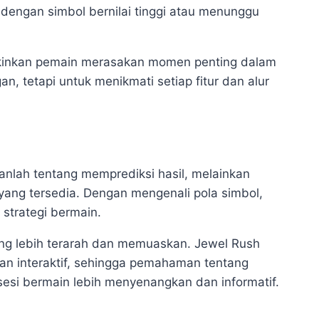
dengan simbol bernilai tinggi atau menunggu
gkinkan pemain merasakan momen penting dalam
 tetapi untuk menikmati setiap fitur dan alur
lah tentang memprediksi hasil, melainkan
yang tersedia. Dengan mengenali pola simbol,
strategi bermain.
ng lebih terarah dan memuaskan. Jewel Rush
n interaktif, sehingga pemahaman tentang
si bermain lebih menyenangkan dan informatif.