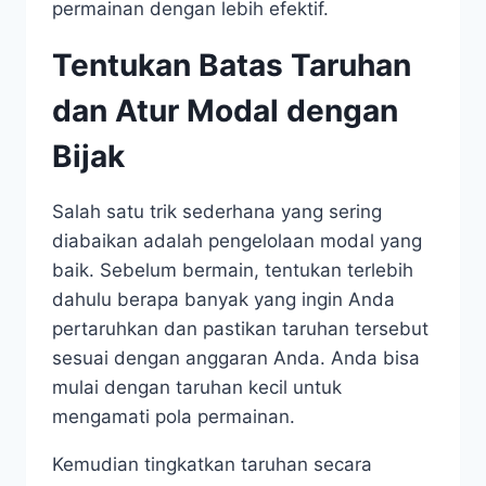
permainan dengan lebih efektif.
Tentukan Batas Taruhan
dan Atur Modal dengan
Bijak
Salah satu trik sederhana yang sering
diabaikan adalah pengelolaan modal yang
baik. Sebelum bermain, tentukan terlebih
dahulu berapa banyak yang ingin Anda
pertaruhkan dan pastikan taruhan tersebut
sesuai dengan anggaran Anda. Anda bisa
mulai dengan taruhan kecil untuk
mengamati pola permainan.
Kemudian tingkatkan taruhan secara