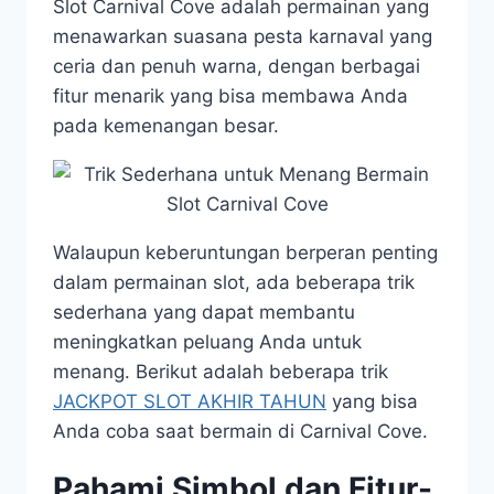
Slot Carnival Cove adalah permainan yang
menawarkan suasana pesta karnaval yang
ceria dan penuh warna, dengan berbagai
fitur menarik yang bisa membawa Anda
pada kemenangan besar.
Walaupun keberuntungan berperan penting
dalam permainan slot, ada beberapa trik
sederhana yang dapat membantu
meningkatkan peluang Anda untuk
menang. Berikut adalah beberapa trik
JACKPOT SLOT AKHIR TAHUN
yang bisa
Anda coba saat bermain di Carnival Cove.
Pahami Simbol dan Fitur-