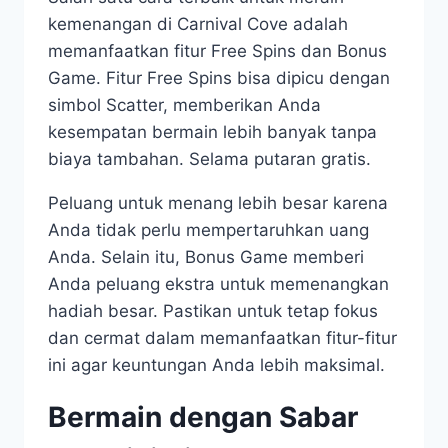
kemenangan di Carnival Cove adalah
memanfaatkan fitur Free Spins dan Bonus
Game. Fitur Free Spins bisa dipicu dengan
simbol Scatter, memberikan Anda
kesempatan bermain lebih banyak tanpa
biaya tambahan. Selama putaran gratis.
Peluang untuk menang lebih besar karena
Anda tidak perlu mempertaruhkan uang
Anda. Selain itu, Bonus Game memberi
Anda peluang ekstra untuk memenangkan
hadiah besar. Pastikan untuk tetap fokus
dan cermat dalam memanfaatkan fitur-fitur
ini agar keuntungan Anda lebih maksimal.
Bermain dengan Sabar