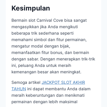
Kesimpulan
Bermain slot Carnival Cove bisa sangat
mengasyikkan jika Anda mengikuti
beberapa trik sederhana seperti
memahami simbol dan fitur permainan,
mengatur modal dengan bijak,
memanfaatkan fitur bonus, dan bermain
dengan sabar. Dengan menerapkan trik-trik
ini, peluang Anda untuk meraih
kemenangan besar akan meningkat.
Semoga artikel
JACKPOT SLOT AKHIR
TAHUN
ini dapat membantu Anda dalam
meraih keberuntungan dan menikmati
permainan dengan lebih maksimal