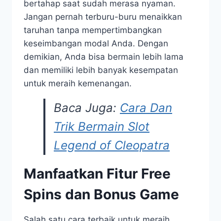
bertahap saat sudah merasa nyaman.
Jangan pernah terburu-buru menaikkan
taruhan tanpa mempertimbangkan
keseimbangan modal Anda. Dengan
demikian, Anda bisa bermain lebih lama
dan memiliki lebih banyak kesempatan
untuk meraih kemenangan.
Baca Juga:
Cara Dan
Trik Bermain Slot
Legend of Cleopatra
Manfaatkan Fitur Free
Spins dan Bonus Game
Salah satu cara terbaik untuk meraih