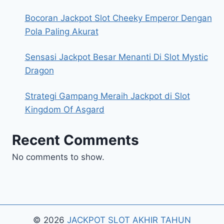
Bocoran Jackpot Slot Cheeky Emperor Dengan
Pola Paling Akurat
Sensasi Jackpot Besar Menanti Di Slot Mystic
Dragon
Strategi Gampang Meraih Jackpot di Slot
Kingdom Of Asgard
Recent Comments
No comments to show.
© 2026
JACKPOT SLOT AKHIR TAHUN