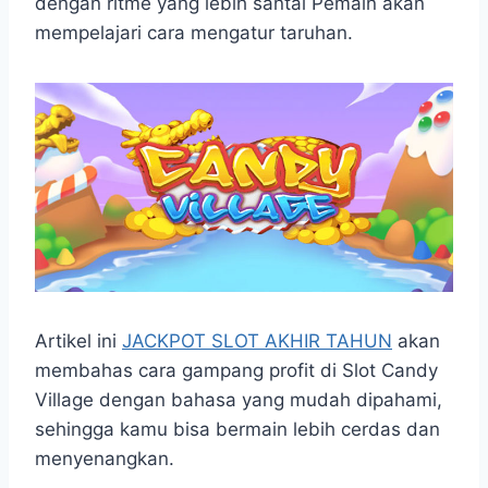
dengan ritme yang lebih santai Pemain akan
s
b
e
g
e
e
mempelajari cara mengatur taruhan.
A
o
n
r
p
o
g
a
p
k
e
m
r
Artikel ini
JACKPOT SLOT AKHIR TAHUN
akan
membahas cara gampang profit di Slot Candy
Village dengan bahasa yang mudah dipahami,
sehingga kamu bisa bermain lebih cerdas dan
menyenangkan.