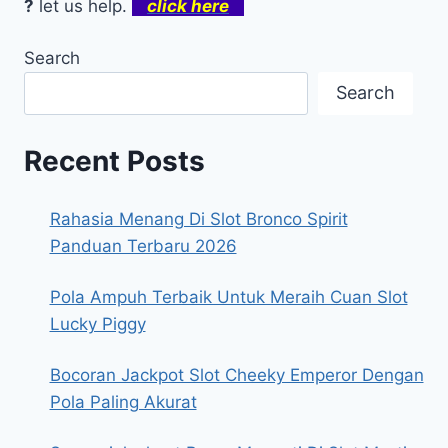
?
let us help.
click here
Search
Search
Recent Posts
Rahasia Menang Di Slot Bronco Spirit
Panduan Terbaru 2026
Pola Ampuh Terbaik Untuk Meraih Cuan Slot
Lucky Piggy
Bocoran Jackpot Slot Cheeky Emperor Dengan
Pola Paling Akurat