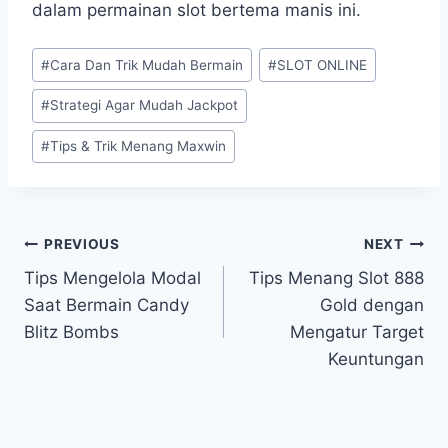
dalam permainan slot bertema manis ini.
Post
#
Cara Dan Trik Mudah Bermain
#
SLOT ONLINE
Tags:
#
Strategi Agar Mudah Jackpot
#
Tips & Trik Menang Maxwin
Post
PREVIOUS
NEXT
Tips Mengelola Modal
Tips Menang Slot 888
navigation
Saat Bermain Candy
Gold dengan
Blitz Bombs
Mengatur Target
Keuntungan