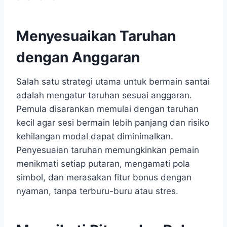
Menyesuaikan Taruhan
dengan Anggaran
Salah satu strategi utama untuk bermain santai
adalah mengatur taruhan sesuai anggaran.
Pemula disarankan memulai dengan taruhan
kecil agar sesi bermain lebih panjang dan risiko
kehilangan modal dapat diminimalkan.
Penyesuaian taruhan memungkinkan pemain
menikmati setiap putaran, mengamati pola
simbol, dan merasakan fitur bonus dengan
nyaman, tanpa terburu-buru atau stres.