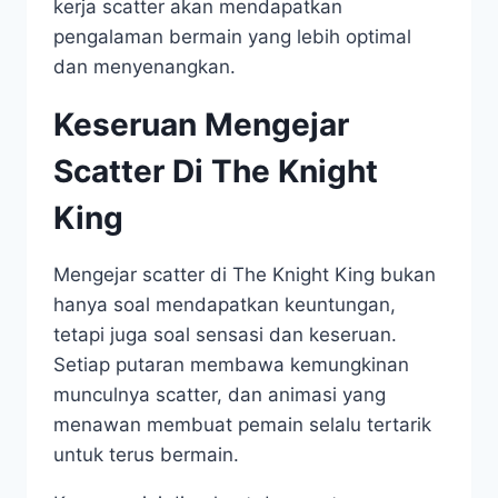
kerja scatter akan mendapatkan
pengalaman bermain yang lebih optimal
dan menyenangkan.
Keseruan Mengejar
Scatter Di The Knight
King
Mengejar scatter di The Knight King bukan
hanya soal mendapatkan keuntungan,
tetapi juga soal sensasi dan keseruan.
Setiap putaran membawa kemungkinan
munculnya scatter, dan animasi yang
menawan membuat pemain selalu tertarik
untuk terus bermain.