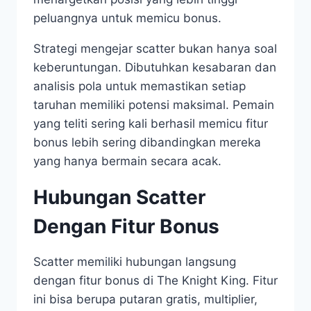
peluangnya untuk memicu bonus.
Strategi mengejar scatter bukan hanya soal
keberuntungan. Dibutuhkan kesabaran dan
analisis pola untuk memastikan setiap
taruhan memiliki potensi maksimal. Pemain
yang teliti sering kali berhasil memicu fitur
bonus lebih sering dibandingkan mereka
yang hanya bermain secara acak.
Hubungan Scatter
Dengan Fitur Bonus
Scatter memiliki hubungan langsung
dengan fitur bonus di The Knight King. Fitur
ini bisa berupa putaran gratis, multiplier,