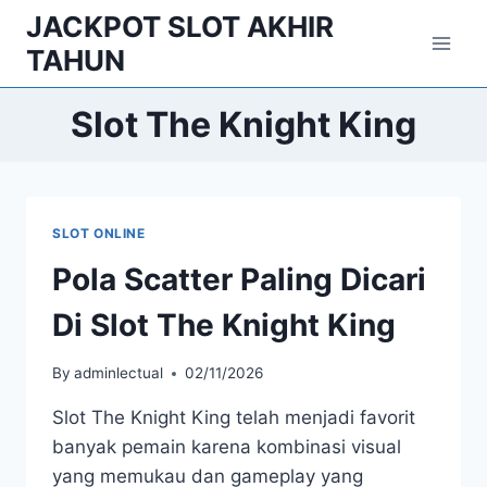
Skip
JACKPOT SLOT AKHIR
to
TAHUN
content
Slot The Knight King
SLOT ONLINE
Pola Scatter Paling Dicari
Di Slot The Knight King
By
adminlectual
02/11/2026
Slot The Knight King telah menjadi favorit
banyak pemain karena kombinasi visual
yang memukau dan gameplay yang