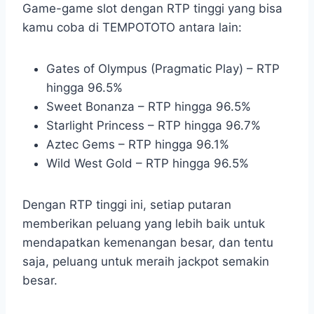
Game-game slot dengan RTP tinggi yang bisa
kamu coba di TEMPOTOTO antara lain:
Gates of Olympus (Pragmatic Play) – RTP
hingga 96.5%
Sweet Bonanza – RTP hingga 96.5%
Starlight Princess – RTP hingga 96.7%
Aztec Gems – RTP hingga 96.1%
Wild West Gold – RTP hingga 96.5%
Dengan RTP tinggi ini, setiap putaran
memberikan peluang yang lebih baik untuk
mendapatkan kemenangan besar, dan tentu
saja, peluang untuk meraih jackpot semakin
besar.