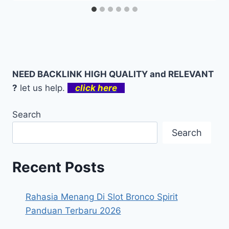
NEED BACKLINK HIGH QUALITY and RELEVANT
?
let us help.
click here
Search
Search
Recent Posts
Rahasia Menang Di Slot Bronco Spirit
Panduan Terbaru 2026