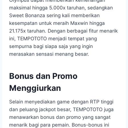
Olympus dapat memberikan kemenangan
maksimal hingga 5.000x taruhan, sedangkan
Sweet Bonanza sering kali memberikan
kesempatan untuk meraih Maxwin hingga
21.175x taruhan. Dengan berbagai fitur menarik
ini, TEMPOTOTO menjadi tempat yang
sempurna bagi siapa saja yang ingin
merasakan sensasi menang besar.
Bonus dan Promo
Menggiurkan
Selain menyediakan game dengan RTP tinggi
dan peluang jackpot besar, TEMPOTOTO juga
menawarkan bonus dan promo yang sangat
menarik bagi para pemain. Bonus-bonus ini