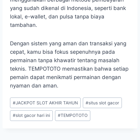
yang sudah dikenal di Indonesia, seperti bank
lokal, e-wallet, dan pulsa tanpa biaya
tambahan.
Dengan sistem yang aman dan transaksi yang
cepat, kamu bisa fokus sepenuhnya pada
permainan tanpa khawatir tentang masalah
teknis. TEMPOTOTO memastikan bahwa setiap
pemain dapat menikmati permainan dengan
nyaman dan aman.
Post
#
JACKPOT SLOT AKHIR TAHUN
#
situs slot gacor
Tags:
#
slot gacor hari ini
#
TEMPOTOTO