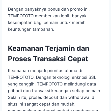
Dengan banyaknya bonus dan promo ini,
TEMPOTOTO memberikan lebih banyak
kesempatan bagi pemain untuk meraih
keuntungan tambahan.
Keamanan Terjamin dan
Proses Transaksi Cepat
Keamanan menjadi prioritas utama di
TEMPOTOTO. Dengan teknologi enkripsi SSL
yang canggih, TEMPOTOTO melindungi data
pribadi dan transaksi keuangan setiap pemain.
Selain itu, proses deposit dan withdrawal di
situs ini sangat cepat dan mudah,
menggunakan berbagai metode pembayaran