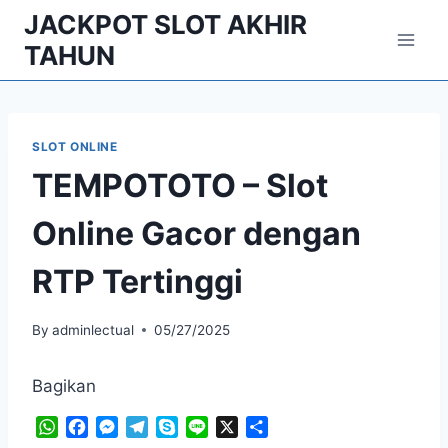
Skip
JACKPOT SLOT AKHIR
to
TAHUN
content
SLOT ONLINE
TEMPOTOTO – Slot
Online Gacor dengan
RTP Tertinggi
By
adminlectual
05/27/2025
Bagikan
W
F
M
T
S
L
X
S