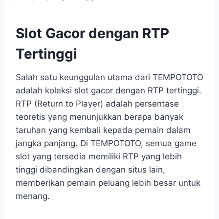
Slot Gacor dengan RTP
Tertinggi
Salah satu keunggulan utama dari TEMPOTOTO
adalah koleksi slot gacor dengan RTP tertinggi.
RTP (Return to Player) adalah persentase
teoretis yang menunjukkan berapa banyak
taruhan yang kembali kepada pemain dalam
jangka panjang. Di TEMPOTOTO, semua game
slot yang tersedia memiliki RTP yang lebih
tinggi dibandingkan dengan situs lain,
memberikan pemain peluang lebih besar untuk
menang.